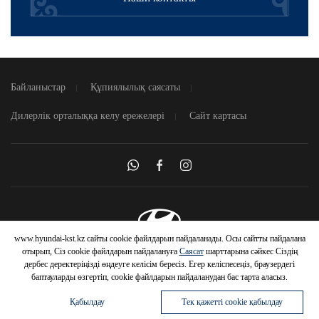
Байланыстар
Құпиялылық саясаты
Дилерлік орталыққа келу ережелері
Сайт картасы
www.hyundai-kst.kz сайты cookie файлдарын пайдаланады. Осы сайтты пайдалана
© 2026 Hyundai Motor Company
отырып, Сіз cookie файлдарын пайдалануға
Саясат
шарттарына сәйкес Сіздің
дербес деректеріңізді өңдеуге келісім бересіз. Егер келіспесеңіз, браузердегі
баптауларды өзгертіп, cookie файлдарын пайдаланудан бас тарта аласыз.
Қабылдау
Тек қажетті cookie қабылдау