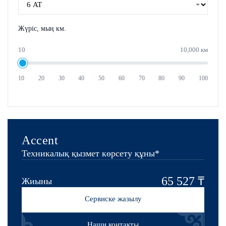
Жүріс, мың км.
10
10,000 км
10
20
30
40
50
60
70
80
90
100
Accent
Техникалық қызмет көрсету құны*
65 527 ₸
Жиыны
Сервиске жазылу
Наши контакты