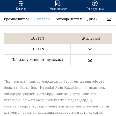
Бағалар
Жеке ақпарат
Тест-драйвқа
CUSTIN
Ерекшеліктері
Бағалары
Автокредиттеу
Дизайн
Өнімді
CUSTIN
Жүктеу pdf
CUSTIN
Пайдалану жөніндегі нұсқаулық
*Бұл ақпарат танысу мақсатында берілген, жария оферта
болып табылмайды. Hyundai Auto Kazakhstan компаниясы
өнімдерді үздіксіз жетілдіру және жақсарту саясатын
ұстанады, ол жоғарыда сипатталған модельдердің
ерекшеліктерін, түстерін және жиынтықталым элементтерін
кез келген уақытта қосымша ескертусіз өзгерту құқығын