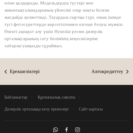
өзіне қалдырады. Модельдердің түстері мен
жиынтықталымдарының үйлесімі олар нақты болған
жағдайда қолжетімді. Тауардың сыртқы түрі, оның ішінде
түсі фотосуреттерде көрсетілгеннен өзгеше болуы мүмкін.
Өзекті ақпарат алу үшін Hyundai ресми дилерлік
орталықтарының сату бөлімінің кеңесшілеріне
хабарласуыңызды сұраймыз.
Ерекшеліктері
Автокредиттеу
Байланыстар
Құпиялылық саясаты
Дилерлік орталыққа келу ережелері
Сайт картасы