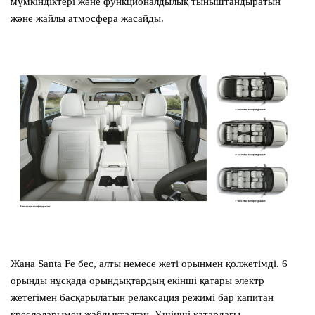
мүмкіндіктері және функционалдылық тыныштандыратын
және жайлы атмосфера жасайды.
Жаңа
Santa Fe
бес, алты немесе жеті орынмен қолжетімді. 6
орынды нұсқада орындықтардың екінші қатары электр
жетегімен басқарылатын релаксация режимі бар капитан
креслоларымен жабдықталған. Үшінші қатардағы