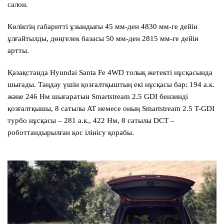
салон.
Көліктің габаритті ұзындығы 45 мм-ден 4830 мм-ге дейін
ұлғайтылды, дөңгелек базасы 50 мм-ден 2815 мм-ге дейін
артты.
Қазақстанда Hyundai
Santa Fe
4WD толық жетекті нұсқасында
шығады. Таңдау үшін қозғалтқыштың екі нұсқасы бар: 194 а.к.
және 246 Нм шығаратын Smartstream 2.5 GDI бензинді
қозғалтқышы, 8 сатылы AT немесе оның Smartstream 2.5 T-GDI
турбо нұсқасы – 281 а.к., 422 Нм, 8 сатылы DCT –
роботтандырылған қос ілінісу қорабы.