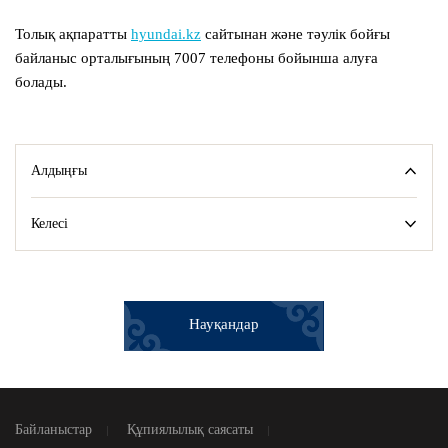
Толық ақпаратты
hyundai.kz
сайтынан және тәулік бойғы
байланыс орталығының 7007 телефоны бойынша алуға
болады.
Алдыңғы
Келесі
Науқандар
Байланыстар
Құпиялылық саясаты