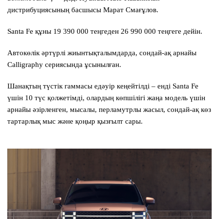
дистрибуциясының басшысы Марат Смағұлов.
Santa Fe
құны 19 390 000 теңгеден 26 990 000 теңгеге дейін.
Автокөлік әртүрлі жиынтықталымдарда, сондай-ақ арнайы
Calligraphy сериясында ұсынылған.
Шанақтың түстік гаммасы едәуір кеңейтілді – енді
Santa Fe
үшін 10 түс қолжетімді, олардың көпшілігі жаңа модель үшін
арнайы әзірленген, мысалы, перламутрлы жасыл, сондай-ақ көз
тартарлық мыс және қоңыр қызғылт сары.