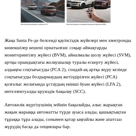
Жаңа
Santa Fe
-де белсенді қауіпсіздік жүйелері мен электронды
көмекшілер кешені орнатылған: соқыр аймақтарды
мониторингілеу жүйесі (BVM), айналмалы шолу жүйесі (SVM),
артқы орындықтағы жолаушылар туралы ескерту жүйесі,
алдыңғы соқтығысуды (FCA 2), сондай-ақ артқа жүру кезінде
соқтығысуды болдырмаудың жетілдірілген жүйесі (PCA)
қозғалыс жолағында ұстаудың екінші буын жүйесі (LFA 2),
интеллектуалды круиздік бақылау (SCC).
Автокөлік жүргізушінің зейінін бақылайды, алыс жарықтан
жақын жарыққа автоматты түрде ауыса алады, қашықтықтан
тұраққа тұра алады, сонымен қатар ыңғайлы және апатсыз
жүрудің басқа да опциялары бар.