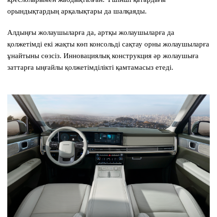
орындықтардың арқалықтары да шалқаяды.
Алдыңғы жолаушыларға да, артқы жолаушыларға да
қолжетімді екі жақты көп консольді сақтау орны жолаушыларға
ұнайтыны сөзсіз. Инновациялық конструкция әр жолаушыға
заттарға ыңғайлы қолжетімділікті қамтамасыз етеді.