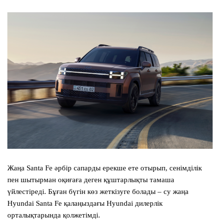
Жаңа
Santa Fe
әрбір сапарды ерекше ете отырып, сенімділік
пен шытырман оқиғаға деген құштарлықты тамаша
үйлестіреді. Бұған бүгін көз жеткізуге болады – су жаңа
Hyundai Santa Fe
қалаңыздағы Hyundai дилерлік
орталықтарында қолжетімді.