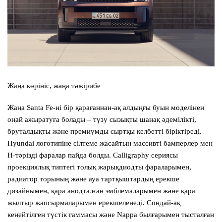
Жаңа көрініс, жаңа тәжірибе
Жаңа
Santa Fe
-ні бір қарағаннан-ақ алдыңғы буын моделінен
оңай ажыратуға болады – түзу сызықты шанақ әдемілікті,
бруталдықты және премиумды сыртқы келбетті біріктіреді.
Hyundai логотипіне сілтеме жасайтын массивті бамперлер мен
Н-тәрізді фаралар пайда болды. Calligraphy сериясы
проекциялық типтегі толық жарықдиодты фараларымен,
радиатор торының және ауа тартқыштардың ерекше
дизайнымен, қара анодталған эмблемаларымен және қара
жылтыр жапсырмаларымен ерекшеленеді. Сондай-ақ
кеңейтілген түстік гаммасы және Nappa былғарымен тысталған