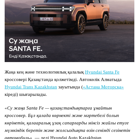
Жаңа кең және технологиялық қалалық
Hyundai Santa Fe
кроссовері Қазақстанда қолжетімді. Автокөлік Алматыда
Hyundai Trans Kazakhstan
зауытында (
«Астана Моторсқа»
кіреді) шығарылады.
«Су жаңа
Santa Fe
— қазақстандықтарға ұнайтын
кроссовер. Бұл қалада көрнекті және мәртебелі болып
көрінетін, қалааралық ұзақ сапарларды мінсіз жайлы етуге
мүмкіндік беретін және жолсыздықта өзін сенімді сезінетін
автомобиль»,
— деді Hyundai Auto Kazakhstan