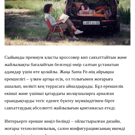
Сыйымды премиум класты кроссовер көп саяхаттайтын және
жайлылықты бағалайтын белсенді өмір салтын ұстанатын
адамдар үшін өте қолайлы. Жаңа
Santa Fe
-нің айрықша
ерекшелігі – үлкен артқы есік, ол толығымен жоғарыға
ашылып, көлікті кең террасаға айналдырады. Бұл ерекшелік
екінші және үшінші қатардағы жолаушыларға арналған
орындықтарды тегіс еденге бүктеу мүмкіндігімен бірге
саяхаттаудың абсолютті жайлылығын қамтамасыз етеді.
Интерьерге ерекше көңіл бөлінді – ойластырылған дизайн,
жоғары технологиялылық, салон конфигурациясының икемді