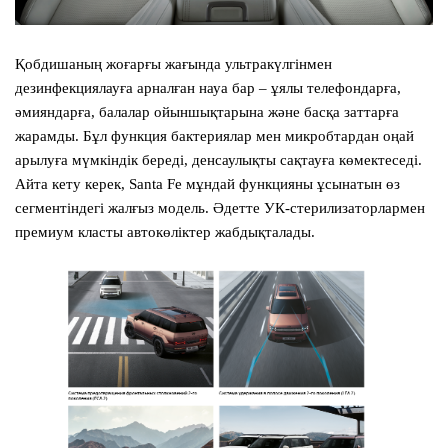
Қобдишаның жоғарғы жағында ультракүлгінмен
дезинфекциялауға арналған науа бар – ұялы телефондарға,
әмияндарға, балалар ойыншықтарына және басқа заттарға
жарамды. Бұл функция бактериялар мен микробтардан оңай
арылуға мүмкіндік береді, денсаулықты сақтауға көмектеседі.
Айта кету керек,
Santa Fe
мұндай функцияны ұсынатын өз
сегментіндегі жалғыз модель. Әдетте УК-стерилизаторлармен
премиум класты автокөліктер жабдықталады.