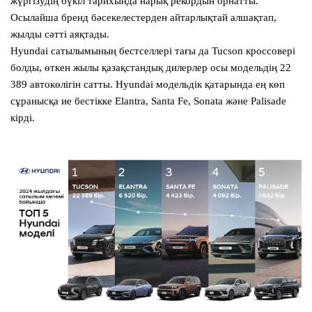
жүргізудің бүкіл тарихында нарық рекордын орнатты.
Осылайша бренд бәсекелестерден айтарлықтай алшақтап,
жылды сәтті аяқтады.
Hyundai сатылымының бестселлері тағы да Tucson кроссовері
болды, өткен жылы қазақстандық дилерлер осы модельдің 22
389 автокөлігін сатты. Hyundai модельдік қатарында ең көп
сұранысқа ие бестікке Elantra, Santa Fe, Sonata және Palisade
кірді.