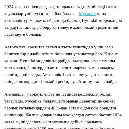
2024 жылғы шілдеде қазақстандық нарықта мобильді сатып
алушылар үшін ұсыныс пайда болды –
Mycar.kz
жаңа
автокөліктер маркетплейсі, онда барлық Hyundai модельдерін
таңдауға, тапсырыс беруге, төлеуге және онлайн режимінде
ресімдеуге болады.
Автокөлікті кредитке сатып алғысы келетіндер үшін сегіз
банктен бір онлайн өтінім бойынша ұсыныстар бар. Клиент
қалаған Hyundai моделін таңдайды, қысқаша сауалнаманы
толтырады, банктерден автокредит шарттарымен ақырғы
шешімдерді алады. Автокөлікті сатып алу уақыты, соның
ішінде автокредитті онлайн ресімдеу, 25 минуттан аспайды.
Айтпақшы, маркетплейсте де Hyundai көшбасшы болып
табылады, Mycar.kz талдаушыларының деректеріне сәйкес
барлық сатылымдардың 40%-дан астамы дәл осы брендтің
еншісінде. Жалпы қолданбаны іске қосқан сәттен бастап 2024
жылдың шілдесінен желтоқсанына дейінгі аралықта
қазақстандықтар 1230-дан астам автокөлікті онлайн сатып