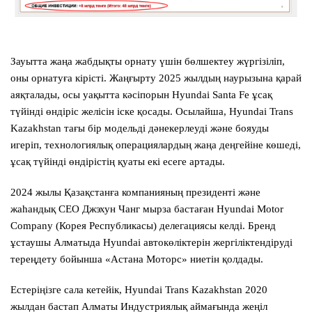
Зауытта жаңа жабдықты орнату үшін бөлшектеу жүргізіліп,
оны орнатуға кірісті. Жаңғырту 2025 жылдың наурызына қарай
аяқталады, осы уақытта кәсіпорын Hyundai Santa Fe ұсақ
түйінді өндіріс желісін іске қосады. Осылайша,
Hyundai Trans
Kazakhstan
тағы бір модельді дәнекерлеуді және бояуды
игеріп, технологиялық операциялардың жаңа деңгейіне көшеді,
ұсақ түйінді өндірістің қуаты екі есеге артады.
2024 жылы Қазақстанға компанияның президенті және
жаһандық CEO Джэхун Чанг мырза бастаған Hyundai Motor
Company (Корея Республикасы) делегациясы келді. Бренд
ұстаушы Алматыда Hyundai автокөліктерін жергіліктендіруді
тереңдету бойынша «Астана Моторс» ниетін қолдады.
Естеріңізге сала кетейік,
Hyundai Trans Kazakhstan
2020
жылдан бастап Алматы Индустриялық аймағында жеңіл