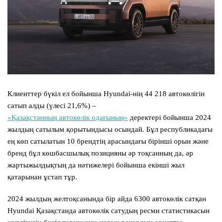
Клиенттер бүкіл ел бойынша Hyundai-нің
44 218
автокөлігін
сатып алды (үлесі 21,6%) –
«Қазақстанның автокөлік одағының»
деректері бойынша 2024
жылдың сатылым қорытындысы осындай. Бұл республикадағы
ең көп сатылатын 10 брендтің арасындағы бірінші орын және
бренд бұл көшбасшылық позицияны әр тоқсанның да, әр
жартыжылдықтың да нәтижелері бойынша екінші жыл
қатарынан ұстап тұр.
2024 жылдың желтоқсанында бір айда 6300 автокөлік сатқан
Hyundai Қазақстанда автокөлік сатудың ресми статистикасын