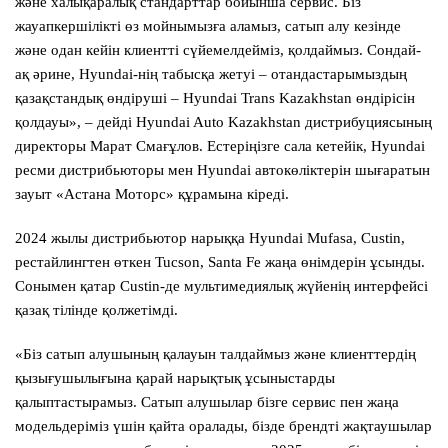
және халықаралық стандарттар бойынша сервис. Біз
жауапкершілікті өз мойнымызға аламыз, сатып алу кезінде
және одан кейін клиентті сүйемелдейміз, қолдаймыз. Сондай-
ақ әрине, Hyundai-нің табысқа жетуі – отандастарымыздың
қазақстандық өндіруші – Hyundai Trans Kazakhstan өндірісін
қолдауы», – дейді Hyundai Auto Kazakhstan дистрибуциясының
директоры Марат Смағұлов. Естеріңізге сала кетейік, Hyundai
ресми дистрибьюторы мен Hyundai автокөліктерін шығаратын
зауыт «Астана Моторс» құрамына кіреді.
2024 жылы дистрибьютор нарыққа Hyundai Mufasa, Custin,
рестайлингтен өткен Tucson, Santa Fe жаңа өнімдерін ұсынды.
Сонымен қатар Custin-де мультимедиялық жүйенің интерфейсі
қазақ тілінде қолжетімді.
«Біз сатып алушының қалауын талдаймыз және клиенттердің
қызығушылығына қарай нарықтық ұсыныстарды
қалыптастырамыз. Сатып алушылар бізге сервис пен жаңа
модельдеріміз үшін қайта оралады, бізде брендті жақтаушылар