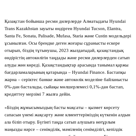
Қазақстан бойынша ресми дилерлерде Алматыдағы
Hyundai
Trans Kazakhstan
зауыты өндірген Hyundai Tucson, Elantra,
Santa Fe, Sonata, Palisade, Mufasa, Staria және Custin модельдері
ұсынылған. Осы брендке деген жоғары сұранысты ескере
отырып, біздің тұтынушы, 2023 жылдағыдай, қазақстандық
өндірістің автокөлігін таңдады және ресми дилерлерден сатып
алуды жөн көреді. Қазақстандықтар арасында танымал қаржы
бағдарламаларының қатарында –
Hyundai Finance
. Бастапқы
жарна – серіктес банкке және автокөлік моделіне байланысты
0%-дан басталады, сыйақы мөлшерлемесі 0,1%-дан бастап,
кредиттеу мерзімі 7 жылға дейін.
«Біздің жұмысымыздың басты мақсаты – қызмет көрсету
сапасын үнемі жақсарту және клиенттеріміздің күткенін алдын
ала біліп отыру. Бүгінгі таңда сатып алушыға неғұрлым
маңызды нәрсе – сенімділік, мәміленің сенімділігі, кепілдік