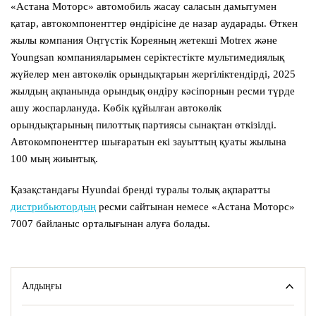
«Астана Моторс» автомобиль жасау саласын дамытумен
қатар, автокомпоненттер өндірісіне де назар аударады. Өткен
жылы компания Оңтүстік Кореяның жетекші Motrex және
Youngsan компанияларымен серіктестікте мультимедиялық
жүйелер мен автокөлік орындықтарын жергіліктендірді, 2025
жылдың ақпанында орындық өндіру кәсіпорнын ресми түрде
ашу жоспарлануда. Көбік құйылған автокөлік
орындықтарының пилоттық партиясы сынақтан өткізілді.
Автокомпоненттер шығаратын екі зауыттың қуаты жылына
100 мың жиынтық.
Қазақстандағы Hyundai бренді туралы толық ақпаратты
дистрибьютордың
ресми сайтынан немесе «Астана Моторс»
7007 байланыс орталығынан алуға болады.
Алдыңғы