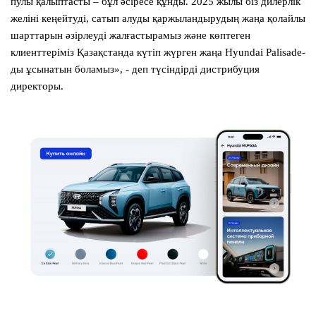
пулы қалыптасты – бұл әсіресе құнды. 2025 жылы біз дилерлік
желіні кеңейтуді, сатып алуды қаржыландырудың жаңа қолайлы
шарттарын әзірлеуді жалғастырамыз және көптеген
клиенттеріміз Қазақстанда күтіп жүрген жаңа Hyundai Palisade-
ды ұсынатын боламыз», - деп түсіндірді дистрибуция
директоры.