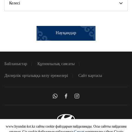
Келесі
Науқандар
Байланыстар
Құпиялылық саясаты
Дилерлік орталыққа келу ережелері
Сайт картасы
www.hyundai-kst.kz сайты cookie файлдарын пайдаланады. Осы сайтты пайдалана
© 2026 Hyundai Motor Company
отырып, Сіз cookie файлдарын пайдалануға
Саясат
шарттарына сәйкес Сіздің