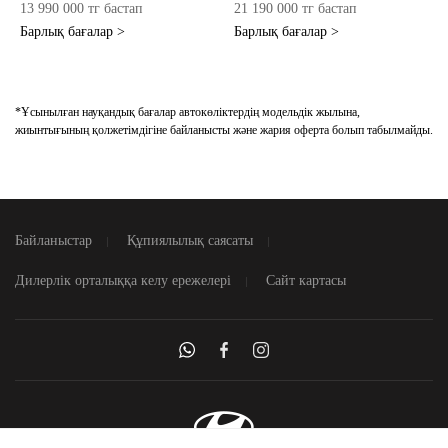
13 990 000 тг бастап
21 190 000 тг бастап
Барлық бағалар >
Барлық бағалар >
*Ұсынылған науқандық бағалар автокөліктердің модельдік жылына,
жиынтығының қолжетімдігіне байланысты және жария оферта болып табылмайды.
Байланыстар
Құпиялылық саясаты
Дилерлік орталыққа келу ережелері
Сайт картасы