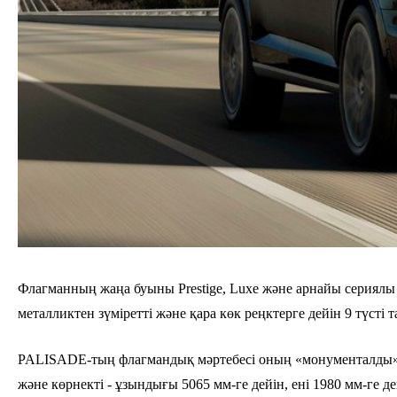
Флагманның жаңа буыны Prestige, Luxe және арнайы сериялы
металликтен зүміретті және қара көк реңктерге дейін 9 түсті 
PALISADE-тың флагмандық мәртебесі оның «монументалды» ке
және көрнекті - ұзындығы 5065 мм-ге дейін, ені 1980 мм-ге де