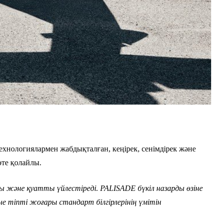
хнологиялармен жабдықталған, кеңірек, сенімдірек және
те қолайлы.
ы және қуатты үйлестіреді. PALISADE бүкіл назарды өзіне
е тіпті жоғары стандарт білгірлерінің үмітін