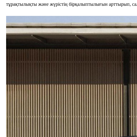
тұрақтылықты және жүрістің бірқалыптылығын арттырып, сал