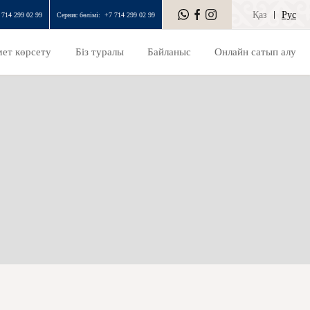
Қаз
Рус
 714 299 02 99
Сервис бөлімі:
+7 714 299 02 99
ет көрсету
Біз туралы
Байланыс
Онлайн сатып алу