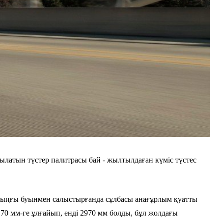
латын түстер палитрасы бай - жылтылдаған күміс түстес
лдыңғы буынмен салыстырғанда сұлбасы анағұрлым қуатты
ы 70 мм-ге ұлғайып, енді 2970 мм болды, бұл жолдағы