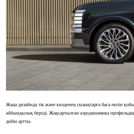
Жаңа дизайнда тік және көлденең сызықтарға баса екпін қои
айбындылық береді. Жақсартылған аэродинамика профильдің 
дейін артты.