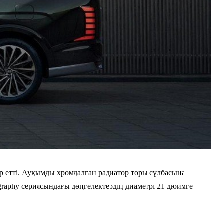
сер етті. Ауқымды хромдалған радиатор торы сұлбасына
raphy сериясындағы дөңгелектердің диаметрі 21 дюймге