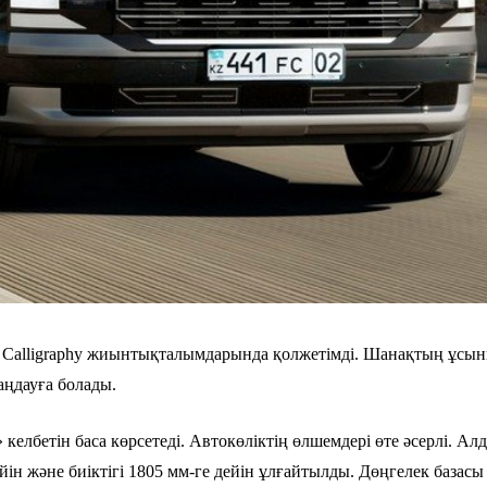
 Calligraphy жиынтықталымдарында қолжетімді. Шанақтың ұсыны
таңдауға болады.
лбетін баса көрсетеді. Автокөліктің өлшемдері өте әсерлі. А
йін және биіктігі 1805 мм-ге дейін ұлғайтылды. Дөңгелек базас