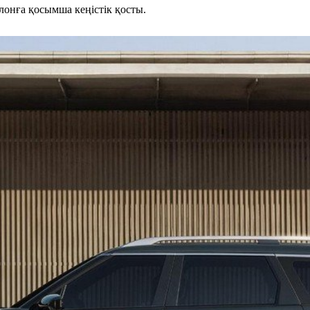
онға қосымша кеңістік қосты.