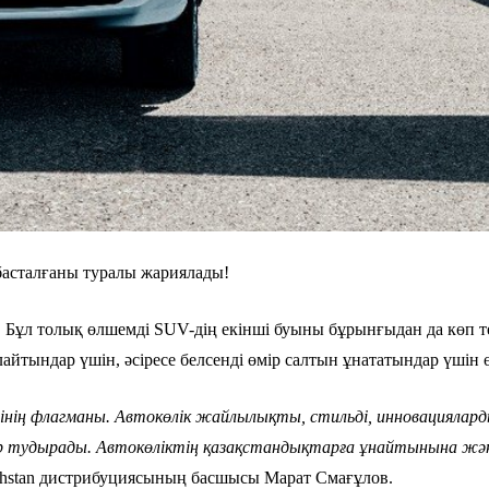
асталғаны туралы жариялады!
Бұл толық өлшемді SUV-дің екінші буыны бұрынғыдан да көп те
лайтындар үшін, әсіресе белсенді өмір салтын ұнататындар үшін ө
інің флагманы. Автокөлік жайлылықты, стильді, инновациялард
ар тудырады. Автокөліктің қазақстандықтарға ұнайтынына жән
akhstan дистрибуциясының басшысы Марат Смағұлов.