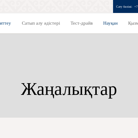
Сату бөлімі:
+7
иттеу
Сатып алу әдістері
Тест-драйв
Науқан
Қызм
Жаңалықтар