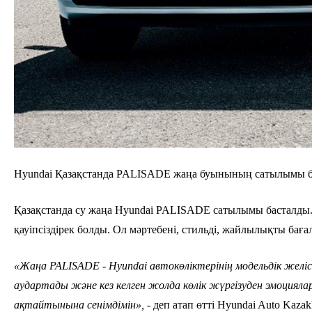
Hyundai Қазақстанда PALISADE жаңа буынының сатылымы б
Қазақстанда су жаңа Hyundai PALISADE сатылымы басталды. 
қауіпсіздірек болды. Ол мәртебені, стильді, жайлылықты баға
«Жаңа PALISADE - Hyundai автокөліктерінің модельдік желіс
аудартады және кез келген жолда көлік жүргізуден эмоциял
ақтайтынына сенімдімін»,
- деп атап өтті Hyundai Auto Kaz