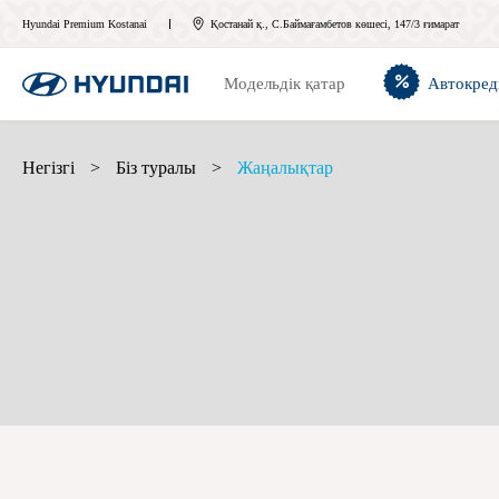
Hyundai Premium Kostanai
Қостанай қ., С.Баймағамбетов көшесі, 147/3 ғимарат
Модельдік қатар
Автокред
Негізгі
>
Біз туралы
>
Жаңалықтар