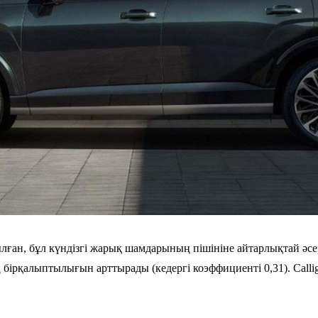
̆ылған, бұл күндізгі жарық шамдарының пішініне айтарлықтай ә
бірқалыптылығын арттырады (кедергі коэффициенті 0,31). Callig