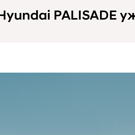
yundai PALISADE уж