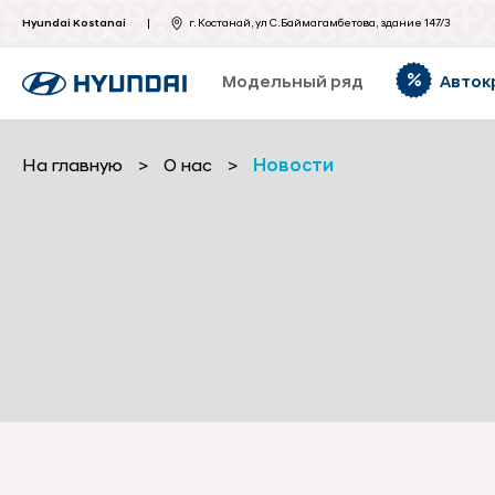
Hyundai Kostanai
г. Костанай, ул С.Баймагамбетова, здание 147/3
Модельный ряд
Авток
На главную
>
О нас
>
Новости