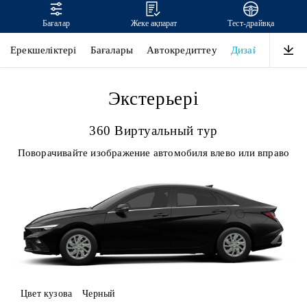
Бағалар
Жеке ақпарат
Тест-драйвқа
ELANTRA
Ерекшеліктері
Бағалары
Автокредиттеу
Дизайны
Өнім
Экстерьері
360 Виртуальный тур
Поворачивайте изображение автомобиля влево или вправо
Цвет кузова
Черный