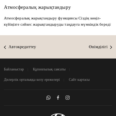
Атмосфералық жарықтандыру
Атмосфералық жарықтандыру функциясы Сіздің көңіл-
күйіңізге сәйкес жарықтандыруды таңдауға мүмкіндік береді
Автокредиттеу
Өнімділігі
Байланыстар
Құпиялылық саясаты
Дилерлік орталыққа келу ережелері
Сайт картасы