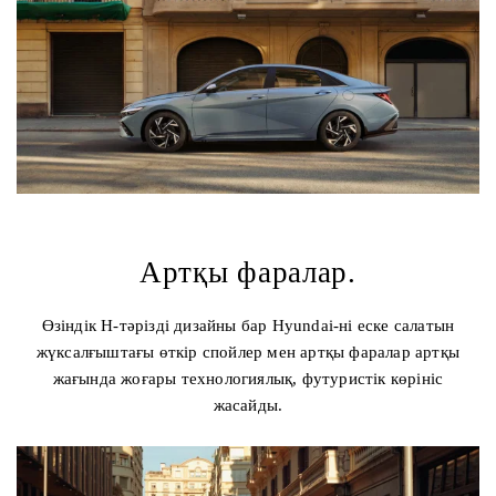
Артқы фаралар.
Өзіндік H-тәрізді дизайны бар Hyundai-ні еске салатын
жүксалғыштағы өткір спойлер мен артқы фаралар артқы
жағында жоғары технологиялық, футуристік көрініс
жасайды.