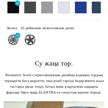
Колеса
16-дюймовые легкосплавные диски
Су жаңа тор.
Parametric Jewel стереоскопиялық дизайны алдыңғы тордың
тереңдігін баса көрсетіп, оны ромб тәрізді бедерленген асыл
тастарға ұқсас етеді, батыл және ұзартылған алдыңғы
фаралар бірге жаңа ELANTRA-ға спорттық көрініс береді.