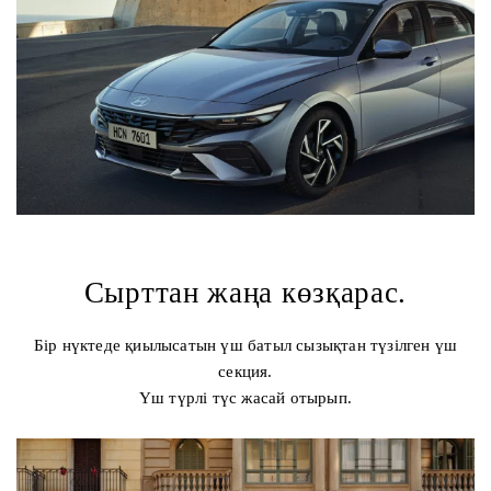
Сырттан жаңа көзқарас.
Бір нүктеде қиылысатын үш батыл сызықтан түзілген үш
секция.
Үш түрлі түс жасай отырып.