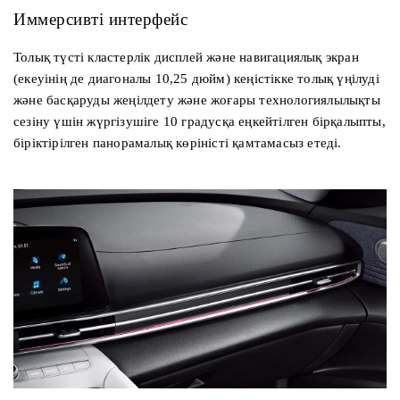
Иммерсивті интерфейс
Толық түсті кластерлік дисплей және навигациялық экран
(екеуінің де диагоналы 10,25 дюйм) кеңістікке толық үңілуді
және басқаруды жеңілдету және жоғары технологиялылықты
сезіну үшін жүргізушіге 10 градусқа еңкейтілген бірқалыпты,
біріктірілген панорамалық көріністі қамтамасыз етеді.