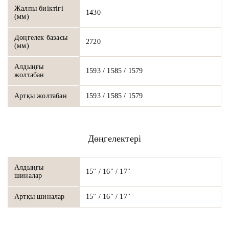
Жалпы биіктігі
1430
(мм)
Дөңгелек базасы
2720
(мм)
Алдыңғы
1593 / 1585 / 1579
жолтабан
Артқы жолтабан
1593 / 1585 / 1579
Дөңгелектері
Алдыңғы
15" / 16" / 17"
шиналар
Артқы шиналар
15" / 16" / 17"