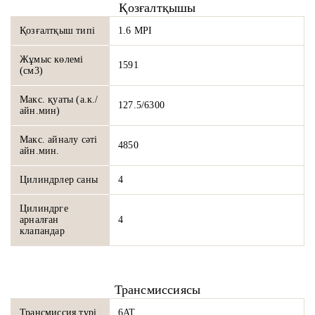
Қозғалтқышы
Қозғалтқыш типі
1.6 MPI
Жұмыс көлемі
1591
(см3)
Макс. қуаты (а.к./
127.5/6300
айн.мин)
Макс. айналу сәті
4850
айн.мин.
Цилиндрлер саны
4
Цилиндрге
арналған
4
клапандар
Трансмиссиясы
Трансмиссия түрі
6AT