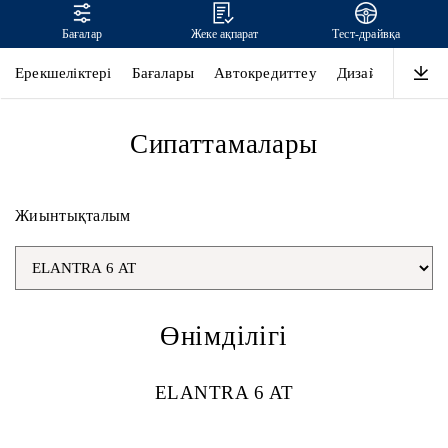
Бағалар
Жеке ақпарат
Тест-драйвқа
ELANTRA
Ерекшеліктері
Бағалары
Автокредиттеу
Дизайны
Өнім
Сипаттамалары
Жиынтықталым
Өнімділігі
ELANTRA 6 AT