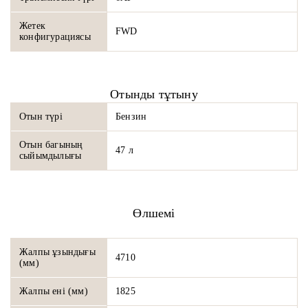
Жетек
FWD
конфигурациясы
Отынды тұтыну
Отын түрі
Бензин
Отын багының
47 л
сыйымдылығы
Өлшемі
Жалпы ұзындығы
4710
(мм)
Жалпы ені (мм)
1825