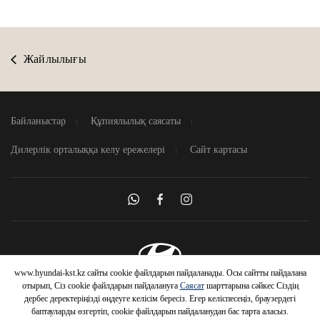
Жайлылығы
Байланыстар
Құпиялылық саясаты
Дилерлік орталыққа келу ережелері
Сайт картасы
www.hyundai-kst.kz сайты cookie файлдарын пайдаланады. Осы сайтты пайдалана
© 2026 Hyundai Motor Company
отырып, Сіз cookie файлдарын пайдалануға
Саясат
шарттарына сәйкес Сіздің
дербес деректеріңізді өңдеуге келісім бересіз. Егер келіспесеңіз, браузердегі
баптауларды өзгертіп, cookie файлдарын пайдаланудан бас тарта аласыз.