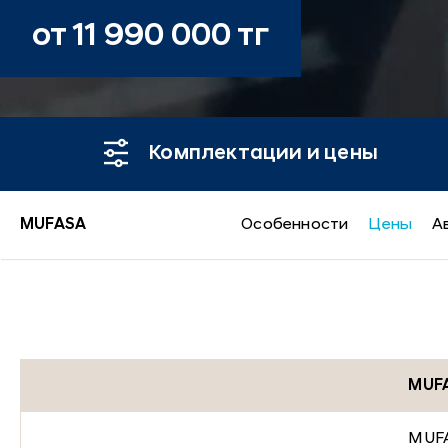
от 11 990 000 тг
Комплектации и цены
MUFASA
Особенности
Цены
А
MUFASA
MUF
MUF