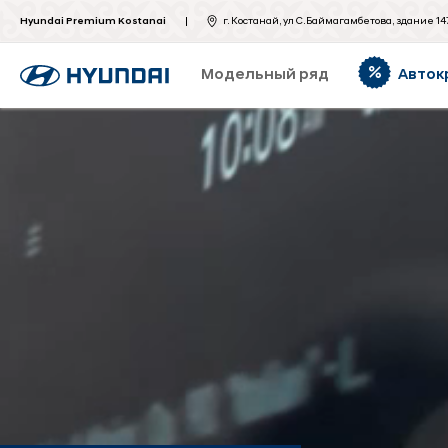
Hyundai Premium Kostanai
г. Костанай, ул С.Баймагамбетова, здание 14
Модельный ряд
Авток