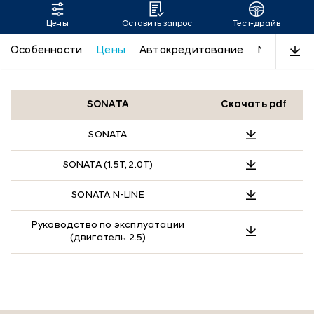
Цены
Оставить запрос
Тест-драйв
SONATA
Особенности
Цены
Автокредитование
N-Line
Д
SONATA
Скачать pdf
SONATA
SONATA (1.5T, 2.0T)
SONATA N-LINE
Руководство по эксплуатации
(двигатель 2.5)