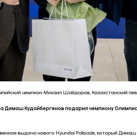
импийский чемпион Михаил Шайдоров, Казахстанский пе
ана Димаш Кудайбергенов подарил чемпиону Олимпи
венная выдача нового Hyundai Palisade, который Дима