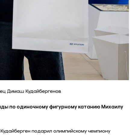
вец Димаш Кудайбергенов
ады по одиночному фигурному катанию Михаилу
ш Кудайберген подарил олимпийскому чемпиону