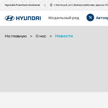
Hyundai Premium Kostanai
г. Костанай, ул С.Баймагамбетова, здание 14
Модельный ряд
Авток
На главную
>
О нас
>
Новости