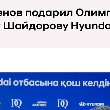
енов подарил Олим
 Шайдорову Hyunda