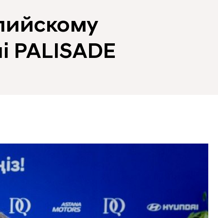
пийскому
i PALISADE