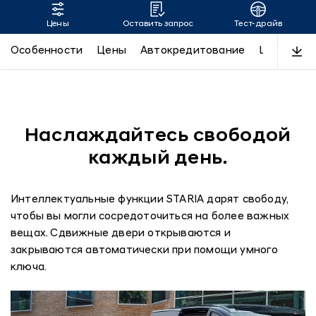
Цены
Оставить запрос
Тест-драйв
Комфорт Hyundai Staria
Особенности
Цены
Автокредитование
LUXE
Пр
Наслаждайтесь свободой
каждый день.
Интеллектуальные функции STARIA дарят свободу,
чтобы вы могли сосредоточиться на более важных
вещах. Сдвижные двери открываются и
закрываются автоматически при помощи умного
ключа.