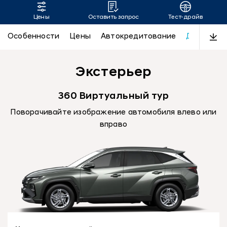
Цены
Оставить запрос
Тест-драйв
TUCSON
Особенности
Цены
Автокредитование
Дизайн
Экстерьер
360 Виртуальный тур
Поворачивайте изображение автомобиля влево или
вправо