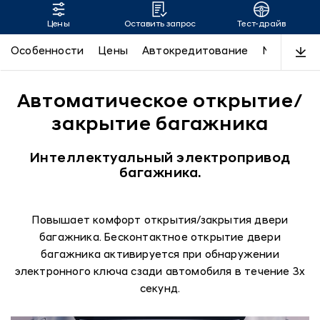
Цены
Оставить запрос
Тест-драйв
SONATA
Особенности
Цены
Автокредитование
N-Line
Д
Автоматическое открытие/
закрытие багажника
Интеллектуальный электропривод
багажника.
Повышает комфорт открытия/закрытия двери
багажника. Бесконтактное открытие двери
багажника активируется при обнаружении
электронного ключа сзади автомобиля в течение 3х
секунд.