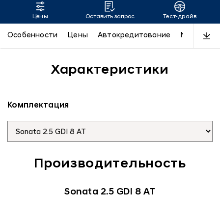
Цены
Оставить запрос
Тест-драйв
SONATA
Особенности
Цены
Автокредитование
N-Line
Д
Характеристики
Комплектация
Производительность
Sonata 2.5 GDI 8 AT