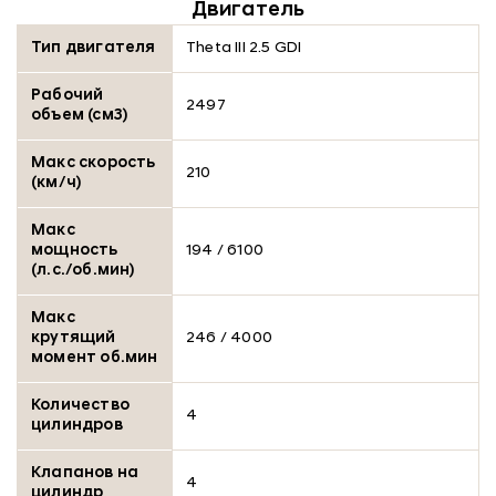
Двигатель
Тип двигателя
Theta III 2.5 GDI
Рабочий
2497
объем (см3)
Макс скорость
210
(км/ч)
Макс
мощность
194 / 6100
(л.с./об.мин)
Макс
крутящий
246 / 4000
момент об.мин
Количество
4
цилиндров
Клапанов на
4
цилиндр